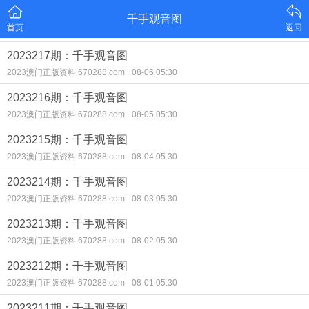
千手观音图
首页
返回
2023217期：千手观音图
2023澳门正版资料 670288.com
08-06 05:30
2023216期：千手观音图
2023澳门正版资料 670288.com
08-05 05:30
2023215期：千手观音图
2023澳门正版资料 670288.com
08-04 05:30
2023214期：千手观音图
2023澳门正版资料 670288.com
08-03 05:30
2023213期：千手观音图
2023澳门正版资料 670288.com
08-02 05:30
2023212期：千手观音图
2023澳门正版资料 670288.com
08-01 05:30
2023211期：千手观音图