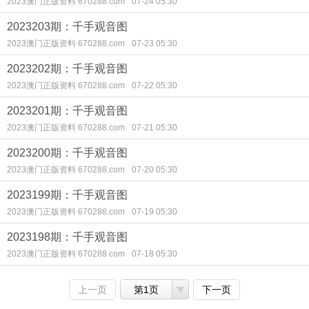
2023澳门正版资料 670288.com
07-24 05:30
2023203期：千手观音图
2023澳门正版资料 670288.com
07-23 05:30
2023202期：千手观音图
2023澳门正版资料 670288.com
07-22 05:30
2023201期：千手观音图
2023澳门正版资料 670288.com
07-21 05:30
2023200期：千手观音图
2023澳门正版资料 670288.com
07-20 05:30
2023199期：千手观音图
2023澳门正版资料 670288.com
07-19 05:30
2023198期：千手观音图
2023澳门正版资料 670288.com
07-18 05:30
上一页
第1页
下一页