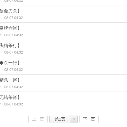
m
08-07 04:32
原创金刀杀】
m
08-07 04:32
典皇牌六肖】
m
08-07 04:32
三头精杀行】
m
08-07 04:32
◆◆杀一行】
m
08-07 04:32
期精杀一尾】
m
08-07 04:32
师无错杀肖】
m
08-07 04:32
上一页
第1页
下一页