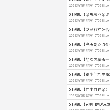
2023澳门正版资料 670288.co
219期: 【㊣鬼剪羽㊣
2023澳门正版资料 670288.co
219期: 【龙马精神综
2023澳门正版资料 670288.co
219期: 【亮★劍☆原
2023澳门正版资料 670288.co
219期: 【想次方精杀
2023澳门正版资料 670288.co
219期: 【※幽兰郡主
2023澳门正版资料 670288.co
219期: 【自由自在㊣
2023澳门正版资料 670288.co
219期: 【●澳门内幕