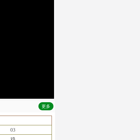
更多
03
鸡