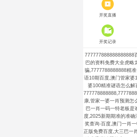
开奖直播
开奖记录
777777888888888
巴的资料免费大全虎略龙韬,
骗,777778888888
语10期百度,澳门管家婆1
婆100精准谜语怎么解百
777778888888,77
康,管家一婆一肖预测怎么
巴一肖一码一特老板是谁,
度,2025新期期准的准确消息
奖查询-百度,澳门一肖一
正版免费百度,大三巴一肖