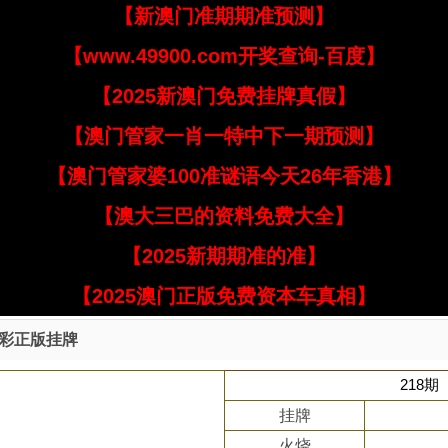
【新澳门准期期准预测】
【www.49900.com开奖查询-百度】
【2025新澳门免费挂牌真假】
【澳门管家一肖一特中下一期预测】
【澳门管家婆100准谜语今天26年香港】
【澳大三巴的资料免费大全】
【2025新期期准的准】
【2025澳门正版免费资本车真相】
好彩正版挂牌
218期
挂牌
火烧