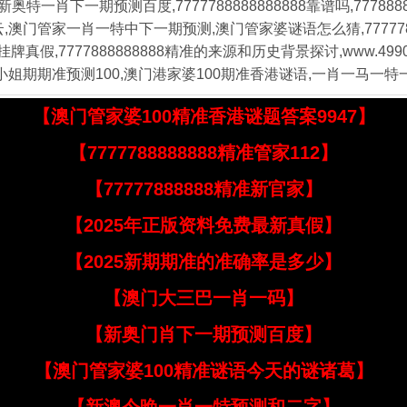
奥特一肖下一期预测百度,7777788888888888靠谱吗,77788
澳门管家一肖一特中下一期预测,澳门管家婆谜语怎么猜,77777
牌真假,7777888888888精准的来源和历史背景探讨,www.4990
小姐期期准预测100,澳门港家婆100期准香港谜语,一肖一马一特
【澳门管家婆100精准香港谜题答案9947】
【7777788888888精准管家112】
【77777888888精准新官家】
【2025年正版资料免费最新真假】
【2025新期期准的准确率是多少】
【澳门大三巴一肖一码】
【新奥门肖下一期预测百度】
【澳门管家婆100精准谜语今天的谜诸葛】